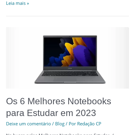
As
Leia mais »
4
Melhores
Impressoras
para
Trabalhar
em
2023
Os 6 Melhores Notebooks
para Estudar em 2023
Deixe um comentário
/
Blog
/ Por
Redação CP