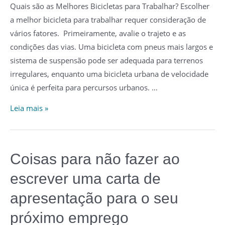
Quais são as Melhores Bicicletas para Trabalhar? Escolher
a melhor bicicleta para trabalhar requer consideração de
vários fatores. Primeiramente, avalie o trajeto e as
condições das vias. Uma bicicleta com pneus mais largos e
sistema de suspensão pode ser adequada para terrenos
irregulares, enquanto uma bicicleta urbana de velocidade
única é perfeita para percursos urbanos. …
As
Leia mais »
5
Melhores
Bicicletas
Coisas para não fazer ao
para
escrever uma carta de
Trabalhar
em
apresentação para o seu
2023
próximo emprego