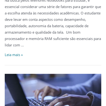
Na busca pelos Melhores Notebooks para Estudar, é
essencial considerar uma série de fatores para garantir que
a escolha atenda às necessidades acadêmicas. O estudante
deve levar em conta aspectos como desempenho,
portabilidade, autonomia da bateria, capacidade de
armazenamento e qualidade da tela. Um bom
processador e memória RAM suficiente são essenciais para
lidar com …
Os
Leia mais »
6
Melhores
Notebooks
para
Estudar
em
2023