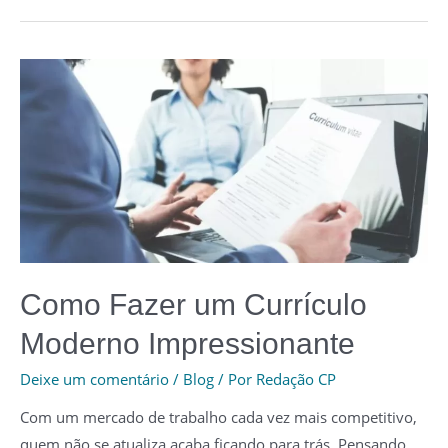
6
Melhores
Notebooks
para
Trabalhar
em
2023
Como Fazer um Currículo
Moderno Impressionante
Deixe um comentário
/
Blog
/ Por
Redação CP
Com um mercado de trabalho cada vez mais competitivo,
quem não se atualiza acaba ficando para trás. Pensando