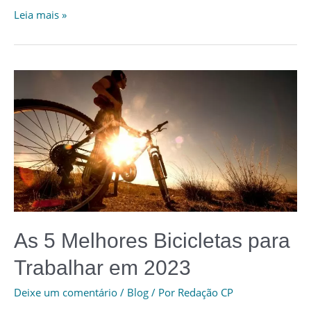
Os
Leia mais »
5
Melhores
Tablets
para
Estudar
em
2023
As 5 Melhores Bicicletas para
Trabalhar em 2023
Deixe um comentário
/
Blog
/ Por
Redação CP