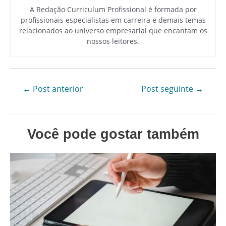
A Redação Curriculum Profissional é formada por
profissionais especialistas em carreira e demais temas
relacionados ao universo empresarial que encantam os
nossos leitores.
Navegação
←
Post anterior
Post seguinte
→
de
Post
Você pode gostar também